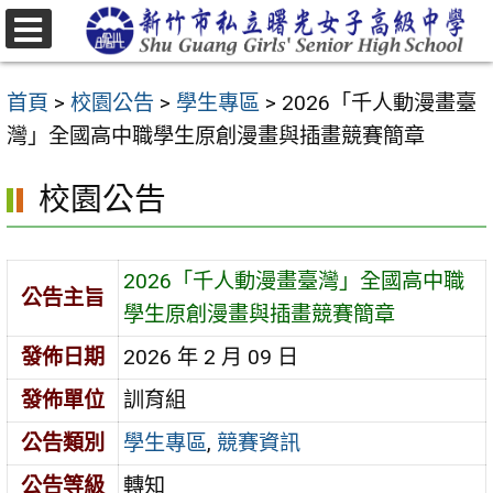
跳
至
選
主
單
首頁
>
校園公告
>
學生專區
>
2026「千人動漫畫臺
要
灣」全國高中職學生原創漫畫與插畫競賽簡章
內
容
校園公告
區
2026「千人動漫畫臺灣」全國高中職
公告主旨
學生原創漫畫與插畫競賽簡章
發佈日期
2026 年 2 月 09 日
發佈單位
訓育組
公告類別
學生專區
,
競賽資訊
公告等級
轉知