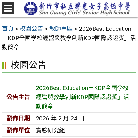
跳
至
選
主
單
首頁
>
校園公告
>
教師專區
>
2026Best Education
要
－KDP全國學校經營與教學創新KDP國際認證獎」活
內
動簡章
容
區
校園公告
2026Best Education－KDP全國學校
公告主旨
經營與教學創新KDP國際認證獎」活
動簡章
發佈日期
2026 年 2 月 24 日
發佈單位
實驗研究組