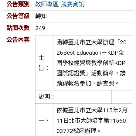
公告類別
教師專區
,
競賽資訊
公告等級
轉知
點閱次數
249
公告內容
函轉臺北市立大學辦理「20
26Best Education－KDP全
主
國學校經營與教學創新KDP
旨：
國際認證獎」活動簡章，請
踴躍報名參加，請查照。
說明：
依據臺北市立大學115年2月
一、
11日北市大師培字第11560
03772號函辦理。