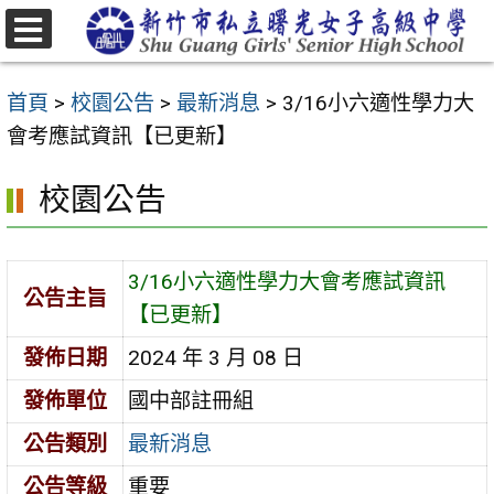
跳
至
選
主
單
首頁
>
校園公告
>
最新消息
>
3/16小六適性學力大
要
會考應試資訊【已更新】
內
容
校園公告
區
3/16小六適性學力大會考應試資訊
公告主旨
【已更新】
發佈日期
2024 年 3 月 08 日
發佈單位
國中部註冊組
公告類別
最新消息
公告等級
重要