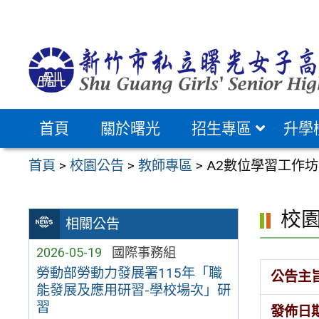
跳
至
主
要
內
容
首頁
關於曙光
招生專區
升學
區
首頁
>
校園公告
>
教師專區
>
A2數位學習工作坊
校
相關公告
2026-05-19
國際事務組
勞動部勞動力發展署115年「職
公告主
能發展及應用研習-學校場次」研
習
發佈日