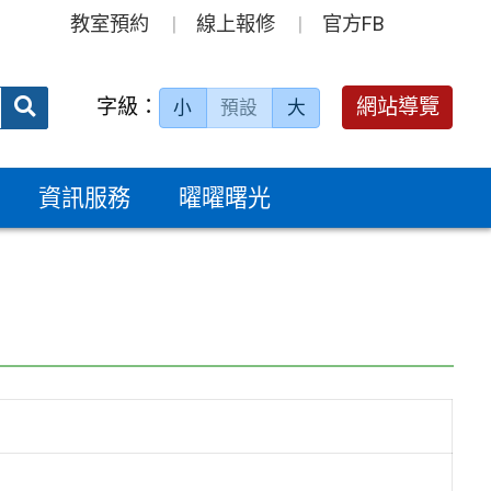
教室預約
線上報修
官方FB
送出
字級：
網站導覽
小
預設
大
搜
尋：
資訊服務
曜曜曙光