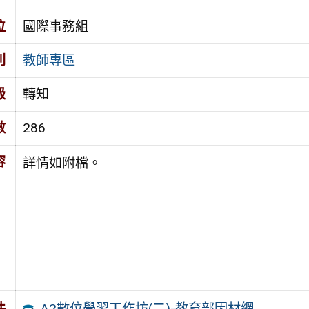
位
國際事務組
別
教師專區
級
轉知
數
286
容
詳情如附檔。
A2數位學習工作坊(二)-教育部因材網
件