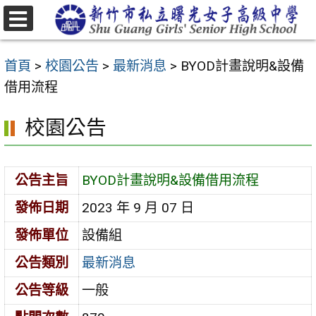
跳
至
選
主
單
首頁
>
校園公告
>
最新消息
>
BYOD計畫說明&設備
要
借用流程
內
容
校園公告
區
公告主旨
BYOD計畫說明&設備借用流程
發佈日期
2023 年 9 月 07 日
發佈單位
設備組
公告類別
最新消息
公告等級
一般