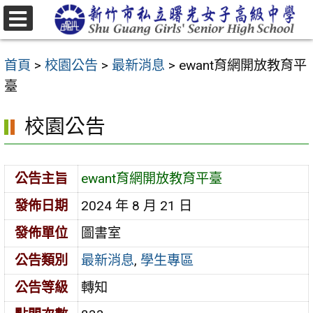
跳
至
選
主
單
首頁
>
校園公告
>
最新消息
>
ewant育網開放教育平
要
臺
內
容
校園公告
區
公告主旨
ewant育網開放教育平臺
發佈日期
2024 年 8 月 21 日
發佈單位
圖書室
公告類別
最新消息
,
學生專區
公告等級
轉知