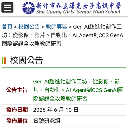
跳
至
選
主
單
首頁
>
校園公告
>
教師專區
>
Gen AI超進化創作工
要
坊：從影像、影片、自動化、AI Agent到CCS GenAI
內
國際認證全攻略教師研習
容
區
校園公告
Gen AI超進化創作工坊：從影像、影
公告主旨
片、自動化、AI Agent到CCS GenAI國
際認證全攻略教師研習
發佈日期
2026 年 6 月 10 日
發佈單位
實驗研究組