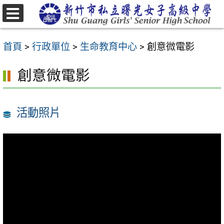
跳
至
選
主
單
首頁
>
行政單位
>
生命教育中心
>
創意微電影
要
內
創意微電影
容
區
活動照片