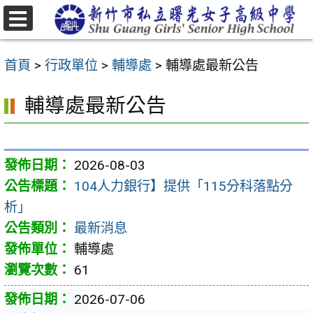
跳
至
選
主
單
首頁
>
行政單位
>
輔導處
>
輔導處最新公告
要
內
輔導處最新公告
容
區
2026-08-03
104人力銀行】提供「115分科落點分
析」
最新消息
輔導處
61
2026-07-06