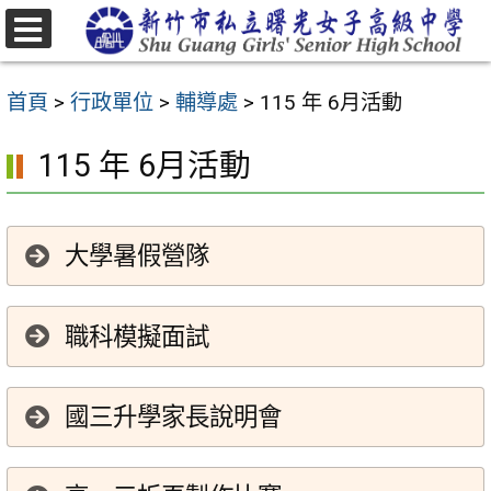
跳
至
選
主
單
首頁
>
行政單位
>
輔導處
>
115 年 6月活動
要
內
115 年 6月活動
容
區
大學暑假營隊
職科模擬面試
國三升學家長說明會