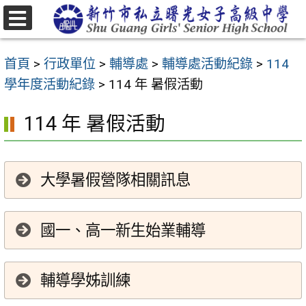
跳
至
選
主
單
首頁
>
行政單位
>
輔導處
>
輔導處活動紀錄
>
114
要
學年度活動紀錄
>
114 年 暑假活動
內
容
114 年 暑假活動
區
大學暑假營隊相關訊息
國一、高一新生始業輔導
輔導學姊訓練