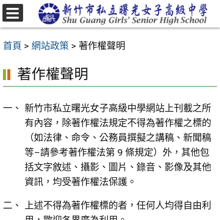
跳
至
選
主
單
首頁
>
網站政策
>
著作權聲明
要
內
著作權聲明
容
區
新竹市私立曙光女子高級中學網站上刊載之所
有內容，除著作權法規定不得為著作權之標的
（如法律、命令、公務員撰擬之講稿、新聞稿
等–請參考著作權法第 9 條規定）外，其他包
括文字敘述、攝影、圖片、錄音、影像及其他
資訊，均受著作權法保護。
上述不得為著作權標的者，任何人均得自由利