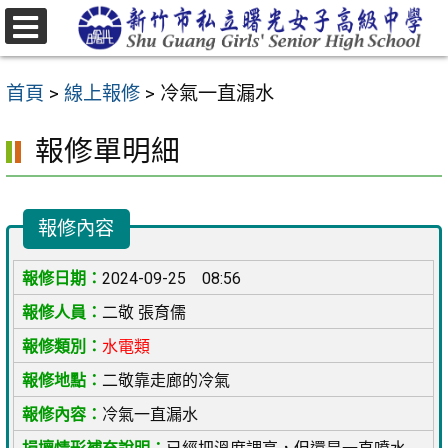
跳
至
選
主
單
首頁
>
線上報修
>
冷氣一直漏水
要
內
報修單明細
容
區
報修內容
2024-09-25 08:56
二敬 張育儒
水電類
二敬靠走廊的冷氣
冷氣一直漏水