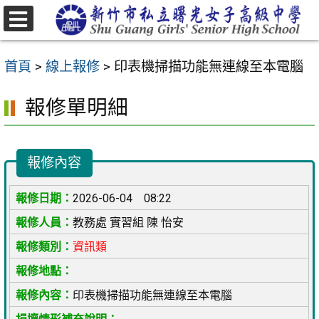
跳
至
選
主
單
首頁
>
線上報修
>
印表機掃描功能無連線至本電腦
要
內
報修單明細
容
區
報修內容
2026-06-04 08:22
教務處 實習組 陳 怡安
資訊類
印表機掃描功能無連線至本電腦