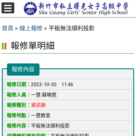
跳
至
選
主
單
首頁
>
線上報修
>
平板無法順利投影
要
內
報修單明細
容
區
報修內容
2023-10-30 11:46
一慧 蘇曉霓
資訊類
一慧教室
平板無法順利投影