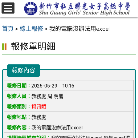
跳
至
選
主
單
首頁
>
線上報修
>
我的電腦沒辦法用excel
要
內
報修單明細
容
區
報修內容
2026-05-29 10:16
教務處 周 明麗
資訊類
教務處
我的電腦沒辦法用excel