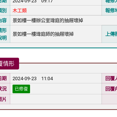
日期
2024-09-23 09:17
報修
類別
木工類
報修
內容
景如樓一樓辦公室瑋庭的抽屜壞掉
情形
景如樓一樓瑋庭師的抽屜壞掉
上傳
說明
覆情形
日期
2024-09-23 11:04
回覆
狀況
回覆
已修復
照片