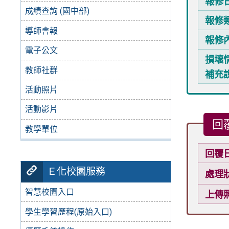
報修
成績查詢 (國中部)
報修
導師會報
報修
電子公文
損壞
教師社群
補充
活動照片
活動影片
回
教學單位
回覆
Ｅ化校園服務
處理
智慧校園入口
上傳
學生學習歷程(原始入口)