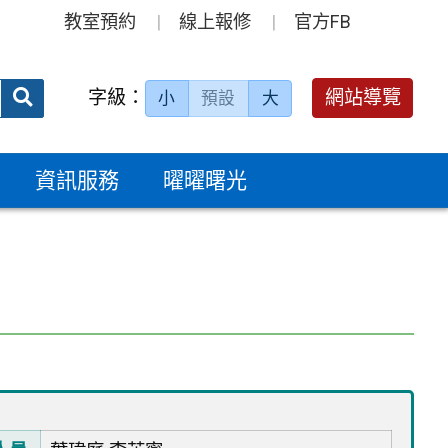
教室預約
線上報修
官方FB
送出
字級：
網站導覽
小
預設
大
搜
尋：
資訊服務
曜曜曙光