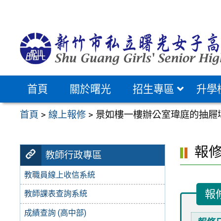
跳
至
主
要
內
容
首頁
關於曙光
招生專區
升學
區
首頁
>
線上報修
>
景如樓一樓辦公室瑋庭的抽屜
報
教師行政專區
教職員線上收信系統
報
教師課表查詢系統
成績查詢 (高中部)