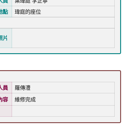
人員
葉瑋庭 李芷寧
地點
瑋庭的座位
照片
人員
羅傳澧
內容
維修完成