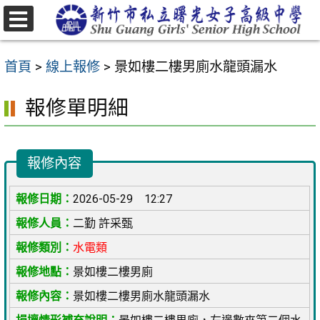
跳
至
選
主
單
首頁
>
線上報修
>
景如樓二樓男廁水龍頭漏水
要
內
報修單明細
容
區
報修內容
2026-05-29 12:27
二勤 許采甄
水電類
景如樓二樓男廁
景如樓二樓男廁水龍頭漏水