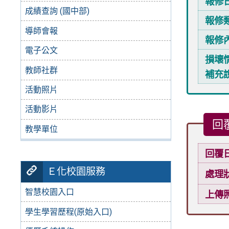
報修
成績查詢 (國中部)
報修
導師會報
報修
電子公文
損壞
教師社群
補充
活動照片
活動影片
回
教學單位
回覆
Ｅ化校園服務
處理
智慧校園入口
上傳
學生學習歷程(原始入口)