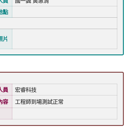
人員
國一誠 黃惠涓
地點
照片
人員
宏睿科技
內容
工程師到場測試正常