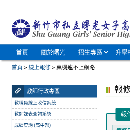
跳
至
主
要
內
容
首頁
關於曙光
招生專區
升學
區
首頁
>
線上報修
>
桌機連不上網路
報
教師行政專區
教職員線上收信系統
報
教師課表查詢系統
成績查詢 (高中部)