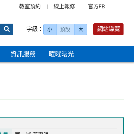
教室預約
線上報修
官方FB
送出
字級：
網站導覽
小
預設
大
搜
尋：
資訊服務
曜曜曙光