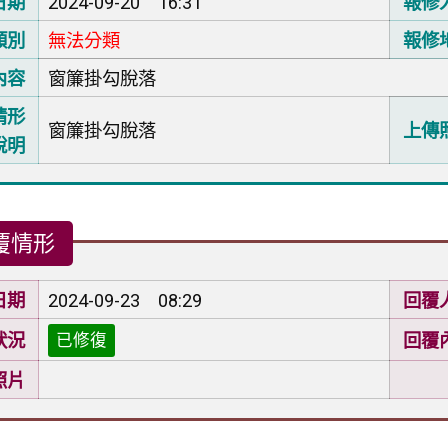
日期
2024-09-20 16:31
報修
類別
無法分類
報修
內容
窗簾掛勾脫落
情形
窗簾掛勾脫落
上傳
說明
覆情形
日期
2024-09-23 08:29
回覆
狀況
回覆
已修復
照片