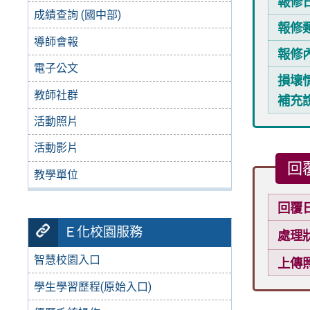
報修
成績查詢 (國中部)
報修
導師會報
報修
電子公文
損壞
教師社群
補充
活動照片
活動影片
回
教學單位
回覆
Ｅ化校園服務
處理
智慧校園入口
上傳
學生學習歷程(原始入口)