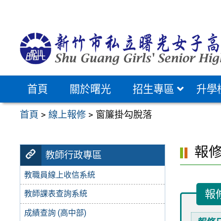
跳
至
主
要
內
容
首頁
關於曙光
招生專區
升學
區
首頁
>
線上報修
>
窗簾掛勾脫落
報
教師行政專區
教職員線上收信系統
報
教師課表查詢系統
成績查詢 (高中部)