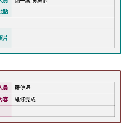
人員
國一誠 黃惠涓
地點
照片
人員
羅傳澧
內容
維修完成