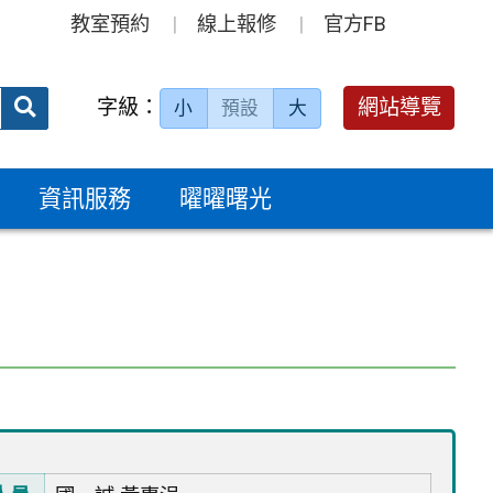
教室預約
線上報修
官方FB
送出
字級：
網站導覽
小
預設
大
搜
尋：
資訊服務
曜曜曙光