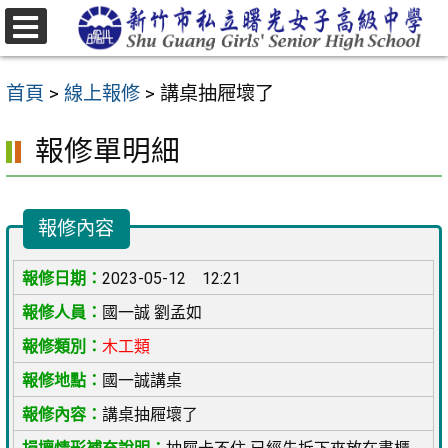
跳
至
選
主
單
首頁
>
線上報修
>
講桌抽屜壞了
要
內
報修單明細
容
區
報修內容
2023-05-12 12:21
國一誠 劉孟如
木工類
國一誠講桌
講桌抽屜壞了