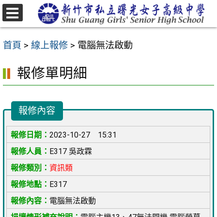
跳
至
選
主
單
首頁
>
線上報修
>
電腦無法啟動
要
內
報修單明細
容
區
報修內容
2023-10-27 15:31
E317 吳政霖
資訊類
E317
電腦無法啟動