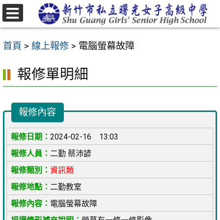
跳
至
選
主
單
首頁
>
線上報修
>
電腦螢幕故障
要
內
報修單明細
容
區
報修內容
2024-02-16 13:03
二勤 蔡沛諺
資訊類
二勤教室
電腦螢幕故障