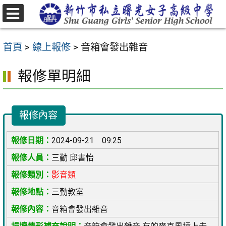
跳
至
選
主
單
首頁
>
線上報修
>
音箱會發出雜音
要
內
報修單明細
容
區
報修內容
2024-09-21 09:25
三勤 邱書怡
影音類
三勤教室
音箱會發出雜音