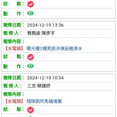
檢
視
2024-12-19 13:36
報
教務處 陳彥宇
修
【水電類】
曙光樓2樓男廁沖淋設備滴水
單
檢
視
2024-12-19 10:34
報
三忠 蔡婕妤
修
【水電類】
殘障廁所馬桶堵塞
單