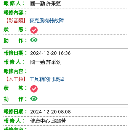
報
國一勤 許采甄
修
【影音類】
麥克風機器故障
單
檢
視
2024-12-20 16:36
報
國一勤 許采甄
修
【木工類】
工具箱的門壞掉
單
檢
視
2024-12-20 08:08
報
健康中心 邱麗芳
修