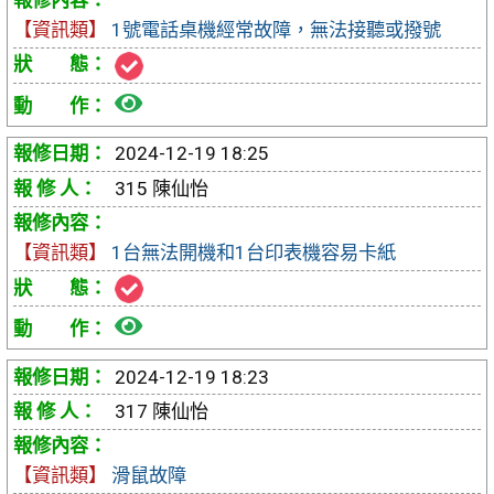
【資訊類】
1號電話桌機經常故障，無法接聽或撥號
單
檢
視
2024-12-19 18:25
報
315 陳仙怡
修
【資訊類】
1台無法開機和1台印表機容易卡紙
單
檢
視
2024-12-19 18:23
報
317 陳仙怡
修
【資訊類】
滑鼠故障
單