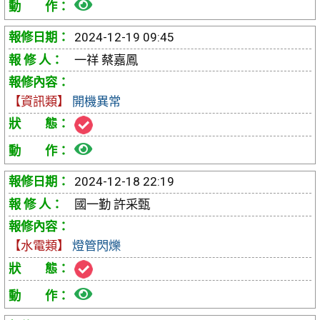
檢
視
2024-12-19 09:45
報
一祥 蔡嘉鳳
修
【資訊類】
開機異常
單
檢
視
2024-12-18 22:19
報
國一勤 許采甄
修
【水電類】
燈管閃爍
單
檢
視