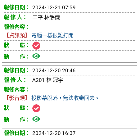
視
2024-12-21 07:59
報
二平 林靜儀
修
【資訊類】
電腦一樣很難打開
單
檢
視
2024-12-20 20:46
報
A201 林 冠宇
修
【影音類】
投影幕脫落，無法收卷回去。
單
檢
視
2024-12-20 16:37