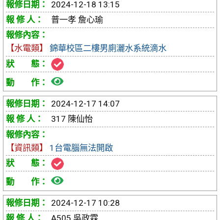
2024-12-18 13:15
報
普一孝 詹心瑜
修
【水電類】
錦華校區二樓男廁灑水系統滴水
單
檢
視
2024-12-17 14:07
報
317 陳仙怡
修
【資訊類】
1台電腦無法開啟
單
檢
視
2024-12-17 10:28
報
A505 吳政霖