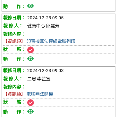
檢
視
2024-12-23 09:05
報
健康中心 邱麗芳
修
【資訊類】
印表機無法連線電腦列印
單
檢
視
2024-12-23 09:03
報
二忠 李芷宣
修
【資訊類】
電腦無法開機
單
檢