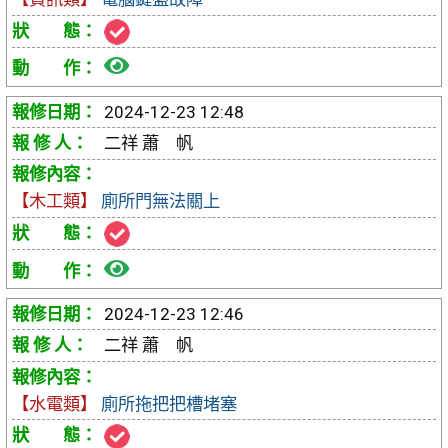
檢
視
2024-12-23 12:48
報
二祥 蕭 帆
修
【木工類】
廁所門無法關上
單
檢
視
2024-12-23 12:46
報
二祥 蕭 帆
修
【水電類】
廁所拖把把槽堵塞
單