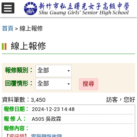
跳
至
選
主
單
首頁
>
線上報修
要
內
線上報修
容
區
報修類別：
回覆情形：
資料筆數：3,450
訪客，您好
2024-12-23 14:48
A505 吳政霖
【資訊類】
電腦鍵盤故障