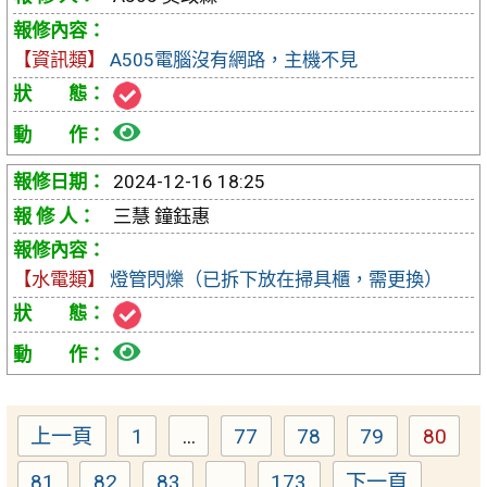
修
【資訊類】
A505電腦沒有網路，主機不見
單
檢
視
2024-12-16 18:25
報
三慧 鐘鈺惠
修
【水電類】
燈管閃爍（已拆下放在掃具櫃，需更換）
單
檢
視
報
上一頁
1
...
77
78
79
80
Page
Page
Page
Page
Page
修
81
82
83
...
173
下一頁