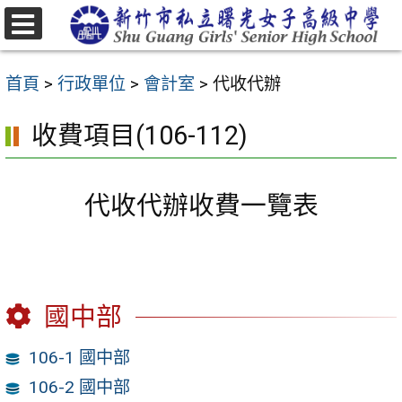
跳
至
選
主
單
首頁
>
行政單位
>
會計室
>
代收代辦
要
內
收費項目(106-112)
容
區
代收代辦收費一覽表
國中部
106-1 國中部
106-2 國中部