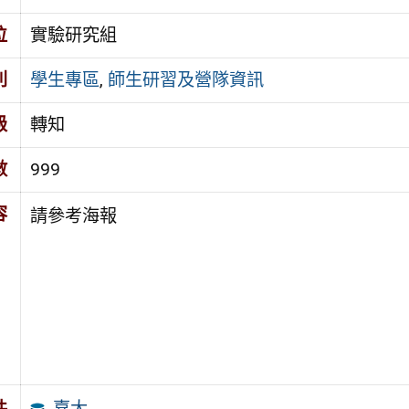
位
實驗研究組
別
學生專區
,
師生研習及營隊資訊
級
轉知
數
999
容
請參考海報
嘉大
件