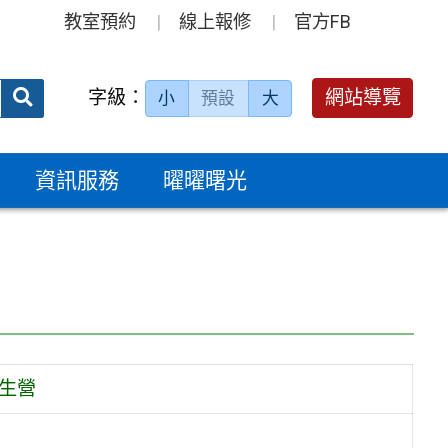
教室預約
線上報修
官方FB
送出
字級：
網站導覽
小
預設
大
搜
尋：
資訊服務
曜曜曙光
生營