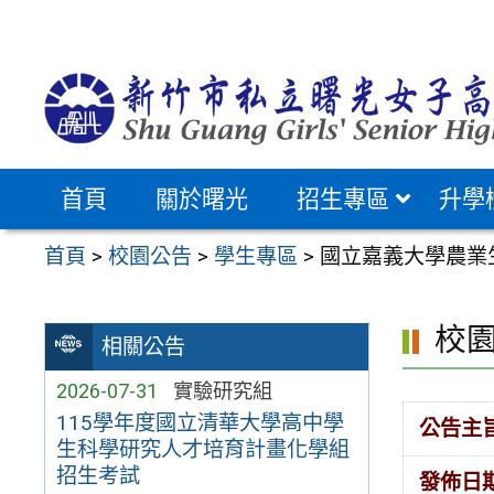
跳
至
主
要
內
容
首頁
關於曙光
招生專區
升學
區
首頁
>
校園公告
>
學生專區
>
國立嘉義大學農業
校
相關公告
2026-07-31
實驗研究組
115學年度國立清華大學高中學
公告主
生科學研究人才培育計畫化學組
招生考試
發佈日