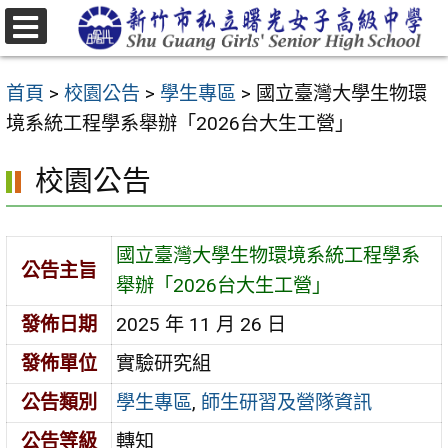
跳
至
選
主
單
首頁
>
校園公告
>
學生專區
>
國立臺灣大學生物環
要
境系統工程學系舉辦「2026台大生工營」
內
容
校園公告
區
國立臺灣大學生物環境系統工程學系
公告主旨
舉辦「2026台大生工營」
發佈日期
2025 年 11 月 26 日
發佈單位
實驗研究組
公告類別
學生專區
,
師生研習及營隊資訊
公告等級
轉知