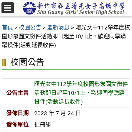
跳
至
選
主
單
首頁
>
校園公告
>
最新消息
>
曙光女中112學年度校
要
園形象圖文徵件活動即日起至10/1止，歡迎同學踴
內
躍投件(活動延長收件)
容
區
校園公告
曙光女中112學年度校園形象圖文徵件
公告主旨
活動即日起至10/1止，歡迎同學踴躍
投件(活動延長收件)
發佈日期
2023 年 7 月 24 日
發佈單位
註冊組