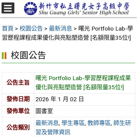
跳
至
選
主
單
首頁
>
校園公告
>
最新消息
>
曙光 Portfolio Lab-學
要
習歷程課程成果優化與亮點塑造營 [名額限量35位!]
內
容
校園公告
區
曙光 Portfolio Lab-學習歷程課程成果
公告主旨
優化與亮點塑造營 [名額限量35位!]
發佈日期
2026 年 1 月 02 日
發佈單位
圖書室
最新消息
,
學生專區
,
教師專區
,
師生研
公告類別
習及營隊資訊