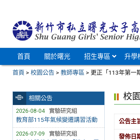
跳
至
主
要
內
容
首頁
關於曙光
招生專區
升學
區
首頁
>
校園公告
>
教師專區
>
更正「113年第
校
相關公告
2026-08-04
實驗研究組
教育部115年氣候變遷講習活動
公告主
2026-07-09
實驗研究組
發佈日