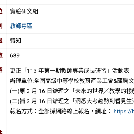
位
實驗研究組
別
教師專區
級
轉知
數
689
容
更正「113 年第一期教師專業成長研習」活動表
辦理單位:全國高級中等學校教育產業工會&龍騰
(一)原 3 月 16 日辦理之「未來的世界╳教學的樣
(二)補 3 月 16 日辦理之「洞悉大考趨勢到看
報名方式：全部採網路線上報名，網址：
https://l
件