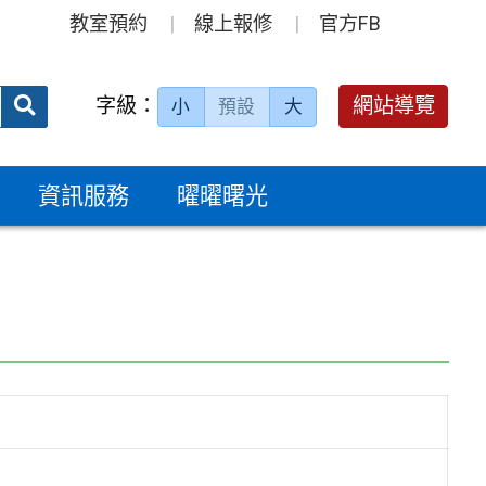
教室預約
線上報修
官方FB
送出
字級：
網站導覽
小
預設
大
搜
尋：
資訊服務
曜曜曙光