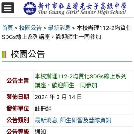
跳
至
選
主
單
首頁
>
校園公告
>
最新消息
>
本校辦理112-2均質化
要
SDGs線上系列講座，歡迎師生一同參加
內
容
校園公告
區
本校辦理112-2均質化SDGs線上系列
公告主旨
講座，歡迎師生一同參加
發佈日期
2024 年 3 月 14 日
發佈單位
註冊組
公告類別
最新消息
,
師生研習及營隊資訊
公告等級
通知