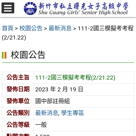
跳
至
選
主
單
首頁
>
校園公告
>
最新消息
>
111-2國三模擬考考程
要
(2/21.22)
內
容
校園公告
區
公告主旨
111-2國三模擬考考程(2/21.22)
發佈日期
2023 年 2 月 19 日
發佈單位
國中部註冊組
公告類別
最新消息
,
學生專區
公告等級
一般