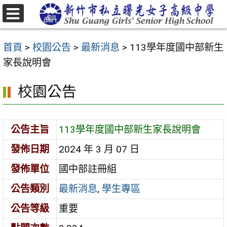
跳
至
選
主
單
首頁
>
校園公告
>
最新消息
>
113學年度國中部新生
要
家長說明會
內
容
校園公告
區
公告主旨
113學年度國中部新生家長說明會
發佈日期
2024 年 3 月 07 日
發佈單位
國中部註冊組
公告類別
最新消息
,
學生專區
公告等級
重要