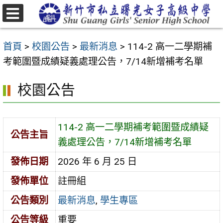
跳
至
選
主
單
首頁
>
校園公告
>
最新消息
>
114-2 高一二學期補
要
考範圍暨成績疑義處理公告，7/14新增補考名單
內
容
校園公告
區
114-2 高一二學期補考範圍暨成績疑
公告主旨
義處理公告，7/14新增補考名單
發佈日期
2026 年 6 月 25 日
發佈單位
註冊組
公告類別
最新消息
,
學生專區
公告等級
重要