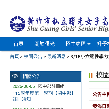
跳
至
主
要
內
容
首頁
關於曙光
招生專區
升學
區
首頁
>
校園公告
>
最新消息
>
3/18小六適性學
校
相關公告
2026-08-05
國中部註冊組
115學年度第一學期【國中部】
公告主
註冊須知
發佈日