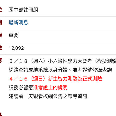
位
國中部註冊組
別
最新消息
級
重要
數
12,092
容
３／１８（週六）小六適性學力大會考（模擬測
網路查詢成績系統以身分證、准考證號登錄查詢
４／１６（週日）新生智力測驗為正式測驗
請務必留意
准考證上的說明
建議前一天觀看校網公告之應考資訊
件