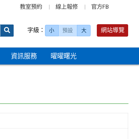
教室預約
線上報修
官方FB
送出
字級：
網站導覽
小
預設
大
搜
尋：
資訊服務
曜曜曙光