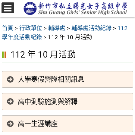
跳
至
選
主
單
首頁
>
行政單位
>
輔導處
>
輔導處活動紀錄
>
112
要
學年度活動紀錄
>
112 年 10 月活動
內
容
112 年 10 月活動
區
大學寒假營隊相關訊息
高中測驗施測與解釋
高一生涯講座