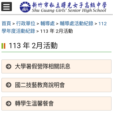
跳
至
選
主
單
首頁
>
行政單位
>
輔導處
>
輔導處活動紀錄
>
112
要
學年度活動紀錄
>
113 年 2月活動
內
容
113 年 2月活動
區
大學暑假營隊相關訊息
國二技藝教育說明會
轉學生溫馨餐會