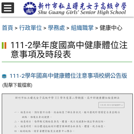
跳
至
選
主
單
首頁
>
行政單位
>
學務處
>
組織職掌
>
健康中心
要
內
111-2學年度國高中健康體位注
容
意事項及時段表
區
111-2學年國高中健康體位注意事項校網公告版
(點擊下載檔案)