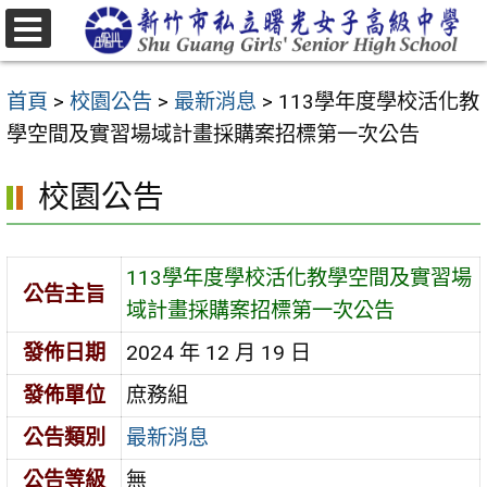
跳
至
選
主
單
首頁
>
校園公告
>
最新消息
>
113學年度學校活化教
要
學空間及實習場域計畫採購案招標第一次公告
內
容
校園公告
區
113學年度學校活化教學空間及實習場
公告主旨
域計畫採購案招標第一次公告
發佈日期
2024 年 12 月 19 日
發佈單位
庶務組
公告類別
最新消息
公告等級
無