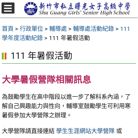
跳
至
選
主
單
首頁
>
行政單位
>
輔導處
>
輔導處活動紀錄
>
111
要
學年度活動紀錄
>
111 年暑假活動
內
容
111 年暑假活動
區
大學暑假營隊相關訊息
為鼓勵學生在高中階段以進一步了解科系內涵，了
解自己興趣能力與性向，輔導室鼓勵學生可利用寒
暑假參加大學營隊之辦理。
大學營隊請直接連結
學生生涯網站大學營隊
或