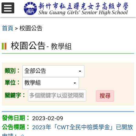
跳
至
選
主
單
首頁
>
校園公告
要
內
校園公告
- 教學組
容
區
類別：
單位：
送
關鍵字：
出
2023-02-09
2023年「CWT全民中檢獎學金」已開放