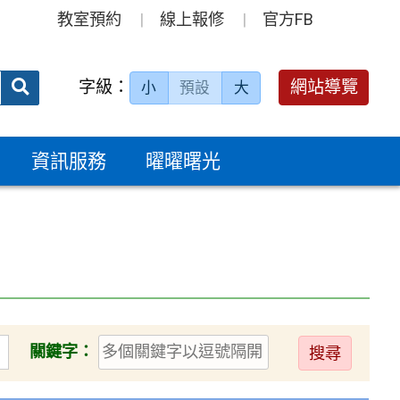
教室預約
線上報修
官方FB
送出
字級：
網站導覽
小
預設
大
搜
尋：
資訊服務
曜曜曙光
送
關鍵字：
出