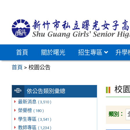
跳
至
主
要
內
容
首頁
關於曙光
招生專區
升學
區
首頁
>
校園公告
校
依公告類別彙總
最新消息
( 3,510 )
榮譽榜
( 180 )
類別：
學生專區
( 3,541 )
教師專區
( 1,234 )