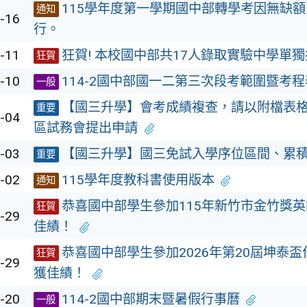
115學年度第一學期國中部轉學考因無缺
通知
-16
行。
-11
狂賀! 本校國中部共17人錄取實驗中學單
狂賀
-10
114-2國中部國一二第三次段考範圍暨考程
一般
【國三升學】會考成績複查，請以附檔表
重要
-04
區試務會提出申請
-03
【國三升學】國三免試入學序位區間、累
重要
-02
115學年度教科書使用版本
通知
恭喜國中部學生參加115年新竹市金竹獎
狂賀
-29
佳績！
恭喜國中部學生參加2026年第20屆坤泰
狂賀
-29
獲佳績！
-20
114-2國中部期末暨暑假行事曆
一般