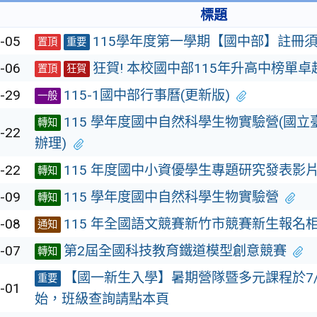
標題
-05
115學年度第一學期【國中部】註冊
置頂
重要
-06
狂賀! 本校國中部115年升高中榜單卓越
置頂
狂賀
-29
115-1國中部行事曆(更新版)
一般
115 學年度國中自然科學生物實驗營(國
轉知
-22
辦理)
-22
115 年度國中小資優學生專題研究發表影
轉知
-09
115 學年度國中自然科學生物實驗營
轉知
-08
115 年全國語文競賽新竹市競賽新生報名
通知
-07
第2屆全國科技教育鐵道模型創意競賽
轉知
【國一新生入學】暑期營隊暨多元課程於7/1
重要
-01
始，班級查詢請點本頁