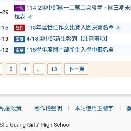
114-2國中部國一二第二次段考、國三期
一般
-29
程表
-16
115年溫世仁作文比賽入圍決賽名單
狂賀
-13
4/18國中部新生報到【注意事項】
重要
-12
115學年度國中部新生入學中籤名單
重要
3
4
...
13
下一頁
Page
Page
Page
Page
私權政策
著作權聲明
本站使用正體字
Shu Guang Girls’ High School