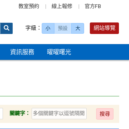
教室預約
線上報修
官方FB
送出
字級：
網站導覽
小
預設
大
搜
尋：
資訊服務
曜曜曙光
送
關鍵字：
出