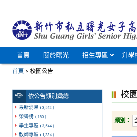
跳
至
主
要
內
容
首頁
關於曙光
招生專區
升學
區
首頁
>
校園公告
校
依公告類別彙總
最新消息
( 3,512 )
榮譽榜
( 180 )
類別：
學生專區
( 3,544 )
教師專區
( 1,234 )