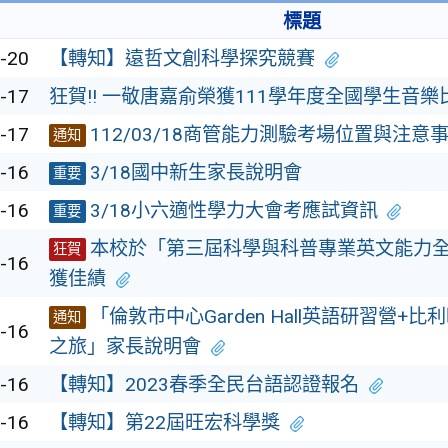
標題
-20
【轉知】遠哲文創科學探究競賽
-17
狂賀!! 一敬唐嘉俞榮獲111學年度全國學生音
-17
112/03/18商管能力測驗考場位置與注意
通知
-16
3/18國中新生家長說明會
重要
-16
3/18小六適性學力大會考應試資訊
重要
本校於「第三屆科學與科普專業英文能力
狂賀
-16
獲佳績
「倫敦市中心Garden Hall英語研習營+
通知
-16
之旅」家長說明會
-16
【轉知】2023春季全民台語認證報名
-16
【轉知】第22屆旺宏科學獎