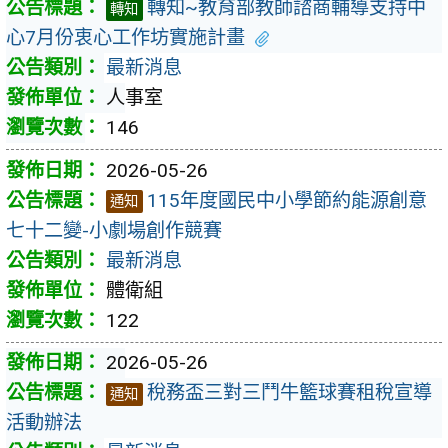
轉知~教育部教師諮商輔導支持中
轉知
心7月份衷心工作坊實施計畫
最新消息
人事室
146
2026-05-26
115年度國民中小學節約能源創意
通知
七十二變-小劇場創作競賽
最新消息
體衛組
122
2026-05-26
稅務盃三對三鬥牛籃球賽租稅宣導
通知
活動辦法