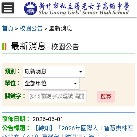
跳
至
選
主
單
首頁
>
校園公告
>
最新消息
要
內
最新消息
- 校園公告
容
區
類別：
單位：
送
關鍵字：
出
2026-06-01
【轉知】「2026年國際人工智慧奧林匹