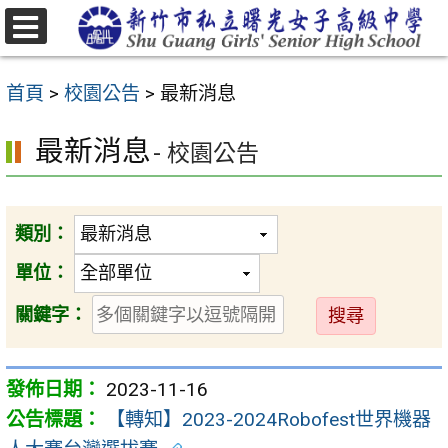
跳
至
選
主
單
首頁
>
校園公告
>
最新消息
要
內
最新消息
- 校園公告
容
區
類別：
單位：
送
關鍵字：
出
2023-11-16
【轉知】2023-2024Robofest世界機器