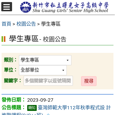
跳
至
選
主
單
首頁
>
校園公告
>
學生專區
要
內
學生專區
- 校園公告
容
區
類別：
單位：
送
關鍵字：
出
2023-09-27
臺灣師範大學112年秋季程式設 計
轉知