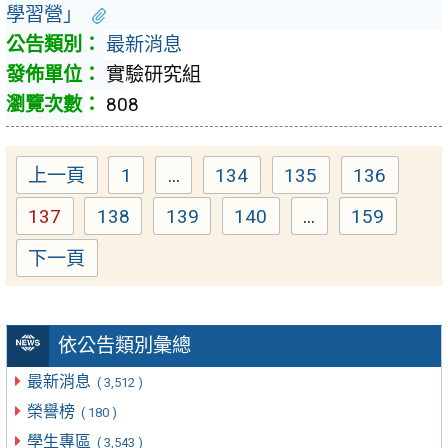
學習營」
最新消息
實驗研究組
808
上一頁
1
...
134
135
136
Page
Page
Page
Page
137
138
139
140
...
159
Page
Page
Page
Page
Page
下一頁
依公告類別彙總
最新消息
( 3,512 )
榮譽榜
( 180 )
學生專區
( 3,543 )