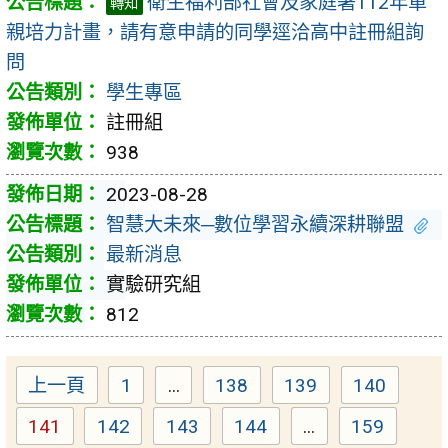
衛生福利部社會及家庭署112年單
轉知
親培力計畫，請有意申請的同學逕洽高中註冊組詢
問
學生專區
註冊組
938
2023-08-28
智慧大未來─數位學習永續深耕聯盟
最新消息
實驗研究組
812
上一頁
1
...
138
139
140
Page
Page
Page
Page
141
142
143
144
...
159
Page
Page
Page
Page
Page