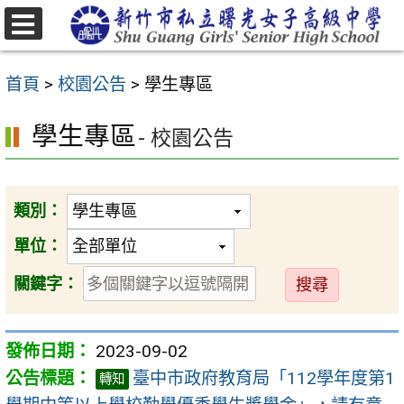
跳
至
選
主
單
首頁
>
校園公告
>
學生專區
要
內
學生專區
- 校園公告
容
區
類別：
單位：
送
關鍵字：
出
2023-09-02
臺中市政府教育局「112學年度第1
轉知