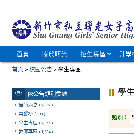
跳
至
主
要
內
容
首頁
關於曙光
招生專區
升學
區
首頁
>
校園公告
>
學生專區
學
依公告類別彙總
最新消息
( 3,512 )
榮譽榜
( 180 )
類別：
學生專區
( 3,544 )
教師專區
( 1,234 )