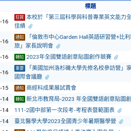
標題
本校於「第三屆科學與科普專業英文能力
狂賀
-16
佳績
「倫敦市中心Garden Hall英語研習營+
通知
-16
旅」家長說明會
-16
2023年全國雙語創意貼圖創作競賽
轉知
「美國加州洛杉磯大學先修名校參訪營」
重要
-16
國際會議廳
-15
商經科成果展試賣會
通知
-14
新北市教育局-2023 年全國雙語創意貼圖
轉知
-14
111-2國中部第一次段考-考程表暨範圍表
-14
臺北醫學大學2023全國青少年暑期醫學營