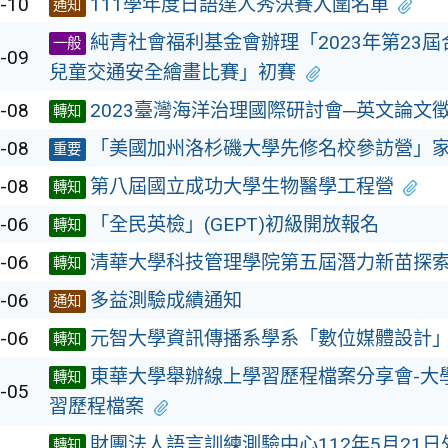
-10
111學年度日語達人秀決賽入圍名單
通知
純青社會福利基金會辦理「2023年第23
一般
-09
兒童交通安全繪畫比賽」初賽
-08
2023臺灣海洋治理國際研討會─英文論文
轉知
-08
「美國加州洛杉磯大學先修名校參訪營」
重要
-08
第八屆國立成功大學生物醫學工程營
轉知
-06
「全民英檢」(GEPT)初級開放報名
轉知
-06
清華大學科技管理學院第五屆潛力新苗探
轉知
-06
多益測驗成績通知
通知
-06
元智大學資訊傳播系學系「數位媒體設計
轉知
東華大學舉辦線上學習歷程檔案分享會-大
轉知
-05
習歷程檔案
財團法人語言訓練測驗中心112年5月21
轉知