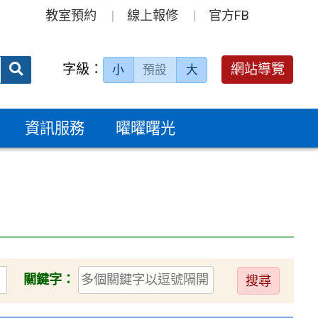
教室預約
線上報修
官方FB
送出
字級：
網站導覽
小
預設
大
搜
尋：
資訊服務
曜曜曙光
送
關鍵字：
出